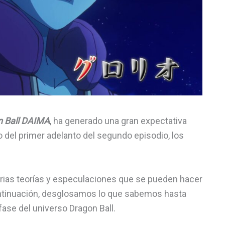
n Ball DAIMA
, ha generado una gran expectativa
 del primer adelanto del segundo episodio, los
rias teorías y especulaciones que se pueden hacer
continuación, desglosamos lo que sabemos hasta
ase del universo Dragon Ball.