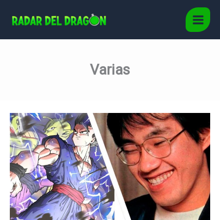
Ir
al
Main
contenido
Men
Varias