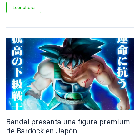
Dragon
Leer ahora
Ball
Super
destaca
a
Goku
y
Vegeta
en
la
película
Super
Hero
Bandai presenta una figura premium
de Bardock en Japón