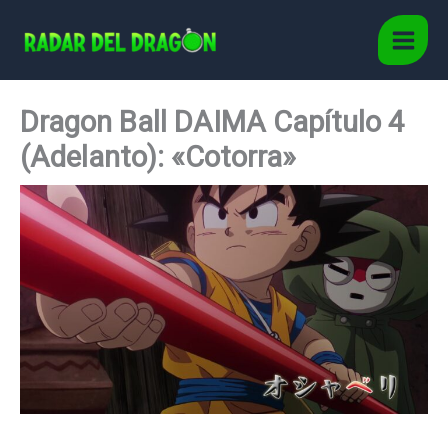
Ir
al
Main
contenido
Men
Dragon Ball DAIMA Capítulo 4
(Adelanto): «Cotorra»