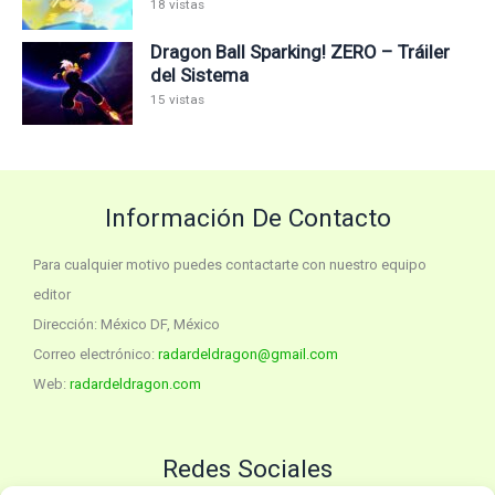
18 vistas
Dragon Ball Sparking! ZERO – Tráiler
del Sistema
15 vistas
Información De Contacto
Para cualquier motivo puedes contactarte con nuestro equipo
editor
Dirección: México DF, México
Correo electrónico:
radardeldragon@gmail.com
Web:
radardeldragon.com
Redes Sociales