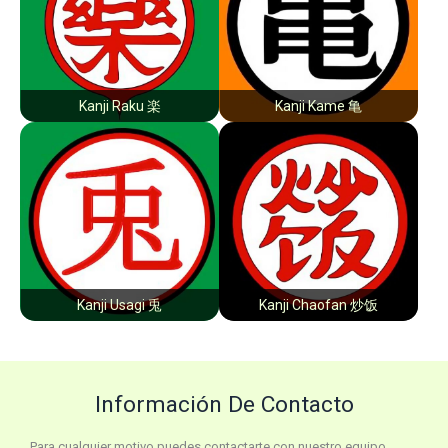
Kanji Raku 楽
Kanji Kame 亀
Kanji Usagi 兎
Kanji Chaofan 炒饭
Información De Contacto
Para cualquier motivo puedes contactarte con nuestro equipo