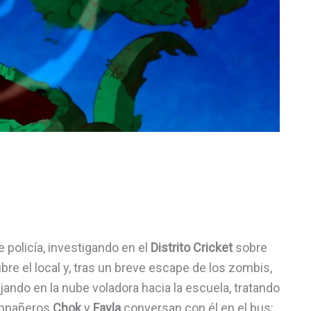
e policía, investigando en el
Distrito Cricket
sobre
re el local y, tras un breve escape de los zombis,
jando en la nube voladora hacia la escuela, tratando
ompañeros
Chok
y
Fayla
conversan con él en el bus: