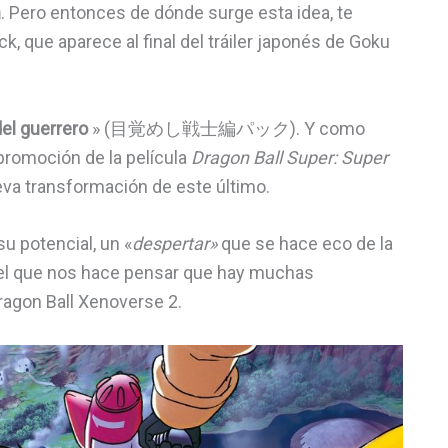
n
. Pero entonces de dónde surge esta idea, te
, que aparece al final del tráiler japonés de Goku
del guerrero
» (目覚めし戦士編パック). Y como
promoción de la película
Dragon Ball Super: Super
eva transformación de este último.
su potencial, un «
despertar»
que se hace eco de la
r el que nos hace pensar que hay muchas
ragon Ball Xenoverse 2.